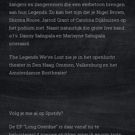
zangers en zangeressen die een eerbetoon brengen
aan hun Legends. Zo kan het zijn dat je Nigel Brown,
Shirma Rouse, Jarrod Grant of Carolina Dijkhuizen op
het podium ziet. Naast natuurlijk die grote live band
o.l.v. Danny Sahupala en Marlayne Sahupala
uiteraard.
The Legends We've Lost zie je in het openlucht
theater in Den Haag, Ommen, Valkenburg en het
Amsterdamse Bostheater!
Volg je me al op Spotify?
De EP "Long Overdue" is daar vanaf nu te
beluisteren! 4 nieuwe stukken waar ik enorm trots